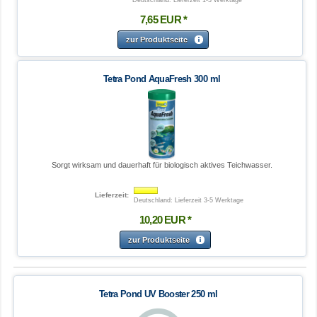
7
,
65
EUR
*
zur Produktseite
Tetra Pond AquaFresh 300 ml
Sorgt wirksam und dauerhaft für biologisch aktives Teichwasser.
Lieferzeit:
Deutschland: Lieferzeit 3-5 Werktage
10
,
20
EUR
*
zur Produktseite
Tetra Pond UV Booster 250 ml