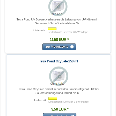
Tetra Pond UV Booster,verbessert die Leistung von UV-Klärern im
Gartenteich.Schafft kristallklares W...
Lieferzeit:
Deutschland: Lieferzeit 3-5 Werktage
11
,
50
EUR
*
zur Produktseite
Tetra Pond OxySafe 250 ml
Tetra Pond OxySafe erhöht schnell den Sauerstoffgehalt.Hilft bei
Sauerstoffmangel und fördert die bi...
Lieferzeit:
Deutschland: Lieferzeit 3-5 Werktage
9
,
50
EUR
*