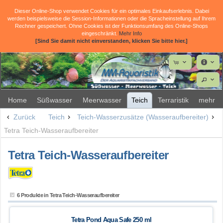
Dieser Online-Shop verwendet Cookies für ein optimales Einkaufserlebnis. Dabei
werden beispielsweise die Session-Informationen oder die Spracheinstellung auf Ihrem
Rechner gespeichert. Ohne Cookies ist der Funktionsumfang des Online-Shops
eingeschränkt.
Mehr Info
[Sind Sie damit nicht einverstanden, klicken Sie bitte hier.]
Home
Süßwasser
Meerwasser
Teich
Terraristik
mehr
Zurück
Teich
Teich-Wasserzusätze (Wasseraufbereiter)
Tetra Teich-Wasseraufbereiter
Tetra Teich-Wasseraufbereiter
6 Produkte in Tetra Teich-Wasseraufbereiter
Tetra Pond Aqua Safe 250 ml